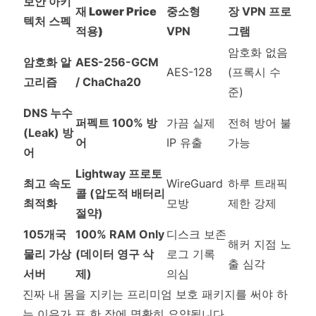
보안 아키
재 Lower Price
중소형
장 VPN 프로
텍처 스펙
적용)
VPN
그램
암호화 없음
암호화 알
AES-256-GCM
AES-128
(프록시 수
고리즘
/ ChaCha20
준)
DNS 누수
퍼펙트 100% 방
가끔 실제
전혀 방어 불
(Leak) 방
어
IP 유출
가능
어
Lightway 프로토
최고 속도
WireGuard
하루 트래픽
콜 (압도적 배터리
최적화
모방
제한 강제
절약)
105개국
100% RAM Only
디스크 보존
해커 지점 노
물리 가상
(데이터 영구 삭
로그 기록
출 심각
서버
제)
의심
진짜 내 몸을 지키는 프리미엄 보호 패키지를 써야 하
는 이유가 표 한 장에 명확히 요약됩니다.