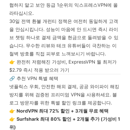
프
협하지 말고 보안 등급 1순위의 익스프레스VPN에 올
로
라타십시오.
모
30일 전액 환불 개런티 정책은 여전히 동일하게 고객
션
적
을 안심시킵니다. 성능이 마음에 안 드시면 즉시 라이
용
브 챗팅 하나로 결제 금액을 현금으로 돌려받을 수 있
시
습니다. 무수한 리뷰와 테크 유튜버들이 극찬하는 이
장
철벽 방호를 직접 피부로 느껴보시기 바랍니다.
기
약
👉 완전히 저렴해진 가성비, ExpressVPN 월 최저가
정
$2.79 즉시 적용 받으러 가기
플
🔗 추천 VPN 특별 혜택
랜
넷플릭스 우회, 안전한 해외 결제, 공공 와이파이 해킹
가
방지를 위해 검증된 프리미엄 VPN을 사용하세요. 블
격
이
로그 방문자를 위한 특별 할인 링크를 제공합니다.
무
👉
NordVPN 최대 72% 할인 + 3개월 무료 혜택
려
👉
Surfshark 최대 80% 할인 + 2개월 추가 (가성비 1
**
위)
절