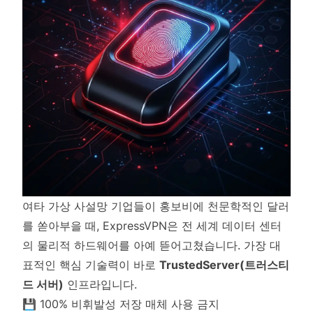
여타 가상 사설망 기업들이 홍보비에 천문학적인 달러
를 쏟아부을 때, ExpressVPN은 전 세계 데이터 센터
의 물리적 하드웨어를 아예 뜯어고쳤습니다. 가장 대
표적인 핵심 기술력이 바로
TrustedServer(트러스티
드 서버)
인프라입니다.
💾 100% 비휘발성 저장 매체 사용 금지