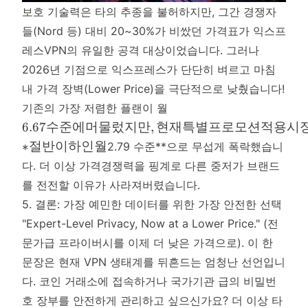
보호 기술력은 타의 추종을 불허하지만, 그간 경쟁자
들(Nord 등) 대비 20~30%가 비쌌던 가격표가 익스프
레스VPN의 유일한 공격 대상이었습니다. 그러나
2026년 기점으로 익스프레스가 단단히 벼르고 마침
내 가격 장벽(Lower Price)을 극단적으로 낮췄습니다!
6.67
기존의 가장 저렴한 플랜이 월
수
6.67
수준에머물렀지만
,
현재특별프로모션적용시
준
∗
절반이하인월
2.79 수준**으로 무섭게 폭락했습니
에
다. 더 이상 가격경쟁력을 핑계로 다른 중저가 브랜드
머
물
를 전전할 이유가 사라져버렸습니다.
렀
5. 결론: 가장 예민한 데이터를 위한 가장 안전한 선택
지
"Expert-Level Privacy, Now at a Lower Price." (전
만,
문가급 프라이버시를 이제 더 낮은 가격으로). 이 한
현
문장은 현재 VPN 생태계를 뒤흔드는 엄청난 선언입니
재
특
다. 코인 거래소에 접속하거나 국가기관 급의 비밀번
별
호 장부를 안전하게 관리하고 싶으신가요? 더 이상 타