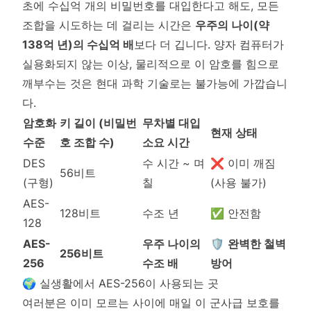
초에 수십억 개의 비밀번호를 대입한다고 해도, 모든
조합을 시도하는 데 걸리는 시간은
우주의 나이(약
138억 년)의 수십억 배
보다 더 깁니다. 양자 컴퓨터가
실용화되지 않는 이상, 물리적으로 이 암호를 힘으로
깨부수는 것은 현대 과학 기술로는 불가능에 가깝습니
다.
암호화
키 길이 (비밀번
무차별 대입
현재 상태
수준
호 조합 수)
소요 시간
DES
수 시간 ~ 며
❌ 이미 깨짐
56비트
(구형)
칠
(사용 불가)
AES-
128비트
수조 년
✅ 안전함
128
AES-
우주 나이의
🛡️
완벽한 철벽
256비트
256
수조 배
방어
🌍 실생활에서 AES-256이 사용되는 곳
여러분은 이미 모르는 사이에 매일 이 군사급 보호를