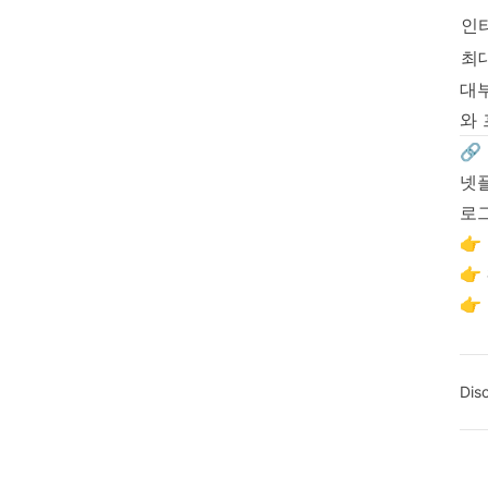
인
최
대
와
🔗
넷플
로
👉
👉
👉
Dis