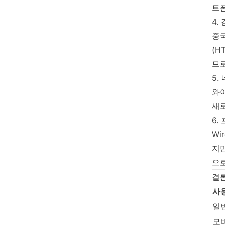
트폰
4.
중국
(H
므
5.
와이
새
6.
Wi
지만
으
결론
사
일
모