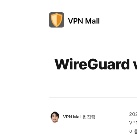
VPN Mall
Published on
WireGuard
20
Authors
Name
VPN Mall 편집팀
VP
Twitter
이