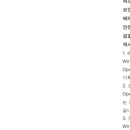
속
보
배
안
검
역사
1.
Wi
Op
기록
2.
Op
는 
습니
3.
Wi