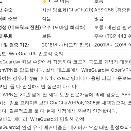
도
⚡ 매우 빠름
보통
안 수준
최신 암호화(ChaCha20)
AES-256 (검증
터리 소모
적음
많음
정성 (네트워크 전환)
우수 (모바일 최적화)
보통 (재연결 필요
열 우회
보통
우수 (TCP 443
 및 검증 기간
2018년~ (비교적 짧음)
2001년~ (20년 
 속도: WireGuard의 압도적 승리
reGuard는 커널 수준에서 작동하며 코드가 극도로 가볍기 때문에 
enVPN을 압도합니다. 실제 테스트에서 WireGuard는 OpenVP
하는 경우가 많습니다. 4K 스트리밍이나 대용량 파일 다운로드에
 보안: 둘 다 안전하지만 접근이 다르다
enVPN은 20년 넘게 전 세계 보안 전문가들에 의해 검증된 AES-
최신 암호 프리미티브인 ChaCha20-Poly1305를 채택했으며
다. 결론적으로 둘 다 현재 시점에서 충분히 안전합니다.
 모바일 배터리: WireGuard의 명확한 강점
reGuard의 연결 유지 메커니즘은 데이터가 오갈 때만 활성화