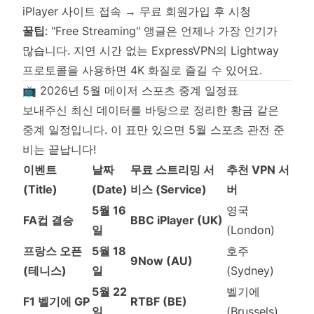
iPlayer 사이트 접속 → 무료 회원가입 후 시청
꿀팁
: "Free Streaming" 앵글은 언제나 가장 인기가
많습니다. 지연 시간 없는 ExpressVPN의 Lightway
프로토콜을 사용하면 4K 화질로 즐길 수 있어요.
📺 2026년 5월 메이저 스포츠 중계 일정표
보내주신 최신 데이터를 바탕으로 정리한 황금 같은
중계 일정입니다. 이 표만 있으면 5월 스포츠 관전 준
비는 끝납니다!
이벤트
날짜
무료 스트리밍 서
추천 VPN 서
(Title)
(Date)
비스 (Service)
버
5월 16
영국
FA컵 결승
BBC iPlayer (UK)
일
(London)
프랑스 오픈
5월 18
호주
9Now (AU)
(테니스)
일
(Sydney)
5월 22
벨기에
F1 벨기에 GP
RTBF (BE)
일
(Brussels)