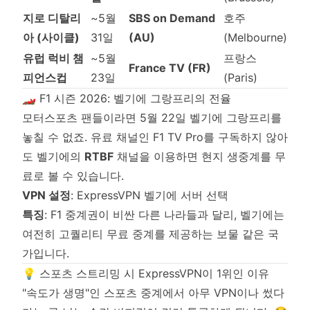
지로 디탈리
~5월
SBS on Demand
호주
아 (사이클)
31일
(AU)
(Melbourne)
유럽 럭비 챔
~5월
프랑스
France TV (FR)
피언스컵
23일
(Paris)
🏎️ F1 시즌 2026: 벨기에 그랑프리의 전율
모터스포츠 팬들이라면 5월 22일 벨기에 그랑프리를
놓칠 수 없죠. 유료 채널인 F1 TV Pro를 구독하지 않아
도 벨기에의
RTBF
채널을 이용하면 현지 생중계를 무
료로 볼 수 있습니다.
VPN 설정
: ExpressVPN 벨기에 서버 선택
특징
: F1 중계권이 비싼 다른 나라들과 달리, 벨기에는
여전히 고퀄리티 무료 중계를 제공하는 보물 같은 국
가입니다.
💡 스포츠 스트리밍 시 ExpressVPN이 1위인 이유
"속도가 생명"인 스포츠 중계에서 아무 VPN이나 썼다