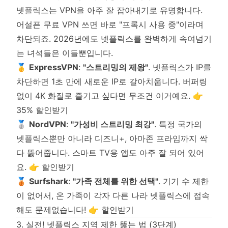
넷플릭스는 VPN을 아주 잘 잡아내기로 유명합니다.
어설픈 무료 VPN 쓰면 바로 "프록시 사용 중"이라며
차단되죠. 2026년에도 넷플릭스를 완벽하게 속여넘기
는 녀석들은 이들뿐입니다.
🥇
ExpressVPN
:
"스트리밍의 제왕"
. 넷플릭스가 IP를
차단하면 1초 만에 새로운 IP로 갈아치웁니다. 버퍼링
없이 4K 화질로 즐기고 싶다면 무조건 이거예요.
👉
35% 할인받기
🥈
NordVPN
:
"가성비 스트리밍 최강"
. 특정 국가의
넷플릭스뿐만 아니라 디즈니+, 아마존 프라임까지 싹
다 뚫어줍니다. 스마트 TV용 앱도 아주 잘 되어 있어
요.
👉 할인받기
🥉
Surfshark
:
"가족 전체를 위한 선택"
. 기기 수 제한
이 없어서, 온 가족이 각자 다른 나라 넷플릭스에 접속
해도 문제없습니다!
👉 할인받기
3. 실전! 넷플릭스 지역 제한 뚫는 법 (3단계)