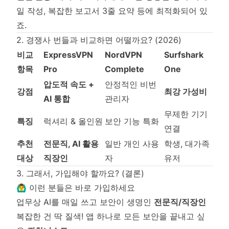
일 작성, 복잡한 보고서 3줄 요약 등에 최적화되어 있
죠.
2. 경쟁사 번들과 비교하면 어떨까요? (2026)
비교
ExpressVPN
NordVPN
Surfshark
항목
Pro
Complete
One
압도적 속도 +
안정적인 비번
강점
최강 가성비
AI 통합
관리자
무제한 기기
특징
럭셔리 & 올인원
보안 기능 특화
연결
추천
전문직, AI 활용
일반 개인 사용
학생, 대가족
대상
직장인
자
유저
3. 그래서, 가입해야 할까요? (결론)
🙆‍♂️ 이런 분들은 바로 가입하세요
업무상 AI를 매일 쓰고 보안이 생명인
전문직/직장인
복잡한 건 딱 질색! 앱 하나로 모든 보안을 끝내고 싶