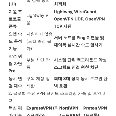
록 정렬 방식
(UI)
최적화
지원 프
Lightway, WireGuard,
Lightway 전
로토콜
OpenVPN UDP, OpenVPN
용
종류
TCP 지원
인앱 속
지원하지 않음
서버 노드별 Ping 지연율 및
도 측정
(로컬 측정 불
대역폭 실시간 속도 검사기
기능
가)
악성 위
부분 차단 작
시스템 단위 백그라운드 악성
협 차단
동
스크립트 연결 원천 차단
Pro
동시 연
구독 계정 당
최대 8대 장치 동시 로그인 완
결 대수
제한
벽 호환
2. 글로벌 주요 VPN 브랜드 스트리밍 가속 및 보안 비
교
핵심 평
ExpressVPN (익
NordVPN
Proton VPN
가 지표
스프레스)
(노드VPN)
(프로톤)