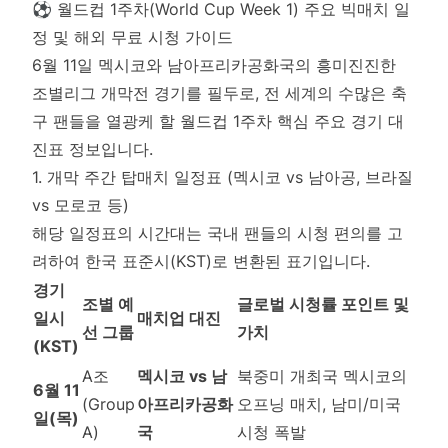
⚽ 월드컵 1주차(World Cup Week 1) 주요 빅매치 일
정 및 해외 무료 시청 가이드
6월 11일 멕시코와 남아프리카공화국의 흥미진진한
조별리그 개막전 경기를 필두로, 전 세계의 수많은 축
구 팬들을 열광케 할 월드컵 1주차 핵심 주요 경기 대
진표 정보입니다.
1. 개막 주간 탑매치 일정표 (멕시코 vs 남아공, 브라질
vs 모로코 등)
해당 일정표의 시간대는 국내 팬들의 시청 편의를 고
려하여 한국 표준시(KST)로 변환된 표기입니다.
경기
조별 예
글로벌 시청률 포인트 및
일시
매치업 대진
선 그룹
가치
(KST)
A조
멕시코 vs 남
북중미 개최국 멕시코의
6월 11
(Group
아프리카공화
오프닝 매치, 남미/미국
일(목)
A)
국
시청 폭발