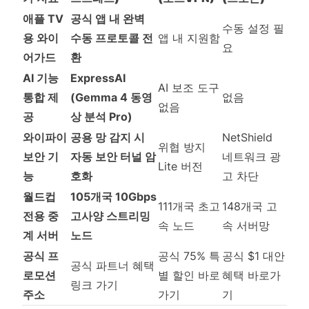
애플 TV
공식 앱 내 완벽
수동 설정 필
용 와이
수동 프로토콜 전
앱 내 지원함
요
어가드
환
AI 기능
ExpressAI
AI 보조 도구
통합 제
(Gemma 4 동영
없음
없음
공
상 분석 Pro)
와이파이
공용 망 감지 시
NetShield
위협 방지
보안 기
자동 보안 터널 암
네트워크 광
Lite 버전
능
호화
고 차단
월드컵
105개국 10Gbps
111개국 초고
148개국 고
전용 중
고사양 스트리밍
속 노드
속 서버망
계 서버
노드
공식 프
공식 75% 특
공식 $1 대안
공식 파트너 혜택
로모션
별 할인 바로
혜택 바로가
링크 가기
주소
가기
기