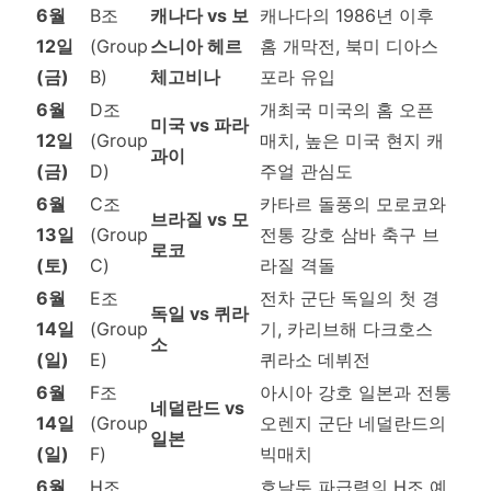
6월
B조
캐나다 vs 보
캐나다의 1986년 이후
12일
(Group
스니아 헤르
홈 개막전, 북미 디아스
(금)
B)
체고비나
포라 유입
6월
D조
개최국 미국의 홈 오픈
미국 vs 파라
12일
(Group
매치, 높은 미국 현지 캐
과이
(금)
D)
주얼 관심도
6월
C조
카타르 돌풍의 모로코와
브라질 vs 모
13일
(Group
전통 강호 삼바 축구 브
로코
(토)
C)
라질 격돌
6월
E조
전차 군단 독일의 첫 경
독일 vs 퀴라
14일
(Group
기, 카리브해 다크호스
소
(일)
E)
퀴라소 데뷔전
6월
F조
아시아 강호 일본과 전통
네덜란드 vs
14일
(Group
오렌지 군단 네덜란드의
일본
(일)
F)
빅매치
6월
H조
호날두 파급력의 H조 예