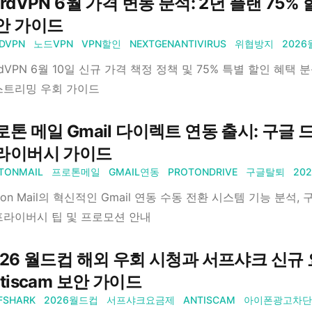
rdVPN 6월 가격 변동 분석: 2년 플랜 75%
안 가이드
DVPN
노드VPN
VPN할인
NEXTGENANTIVIRUS
위협방지
202
rdVPN 6월 10일 신규 가격 책정 정책 및 75% 특별 할인 혜택 
스트리밍 우회 가이드
로톤 메일 Gmail 다이렉트 연동 출시: 구글
라이버시 가이드
TONMAIL
프로톤메일
GMAIL연동
PROTONDRIVE
구글탈퇴
20
oton Mail의 혁신적인 Gmail 연동 수동 전환 시스템 기능 분석, 
프라이버시 팁 및 프로모션 안내
026 월드컵 해외 우회 시청과 서프샤크 신규 요금
tiscam 보안 가이드
FSHARK
2026월드컵
서프샤크요금제
ANTISCAM
아이폰광고차단