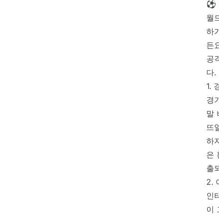
⚽ 
월
하
든요
공격
다
1.
경기
말 
뜨일
하지
은
출
2.
인터
이 