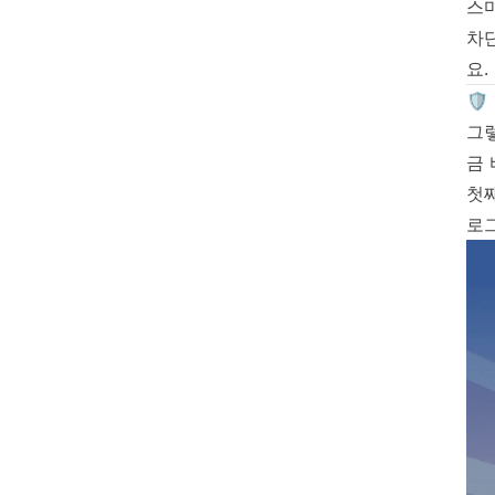
스
차단
요.
🛡
그
금 
첫째
로