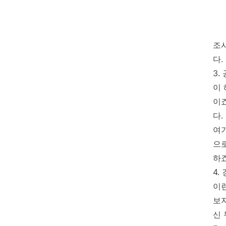
조사
다.
3.
이 
이
다.
여
으
하죠
4.
이런
보지
신