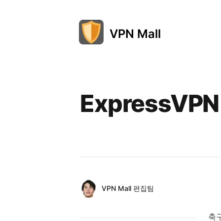
VPN Mall
Published on
ExpressV
Authors
Name
VPN Mall 편집팀
Twitter
축구