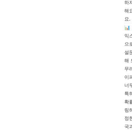
하
해요
요.
📊
익스
으
설
해
무려
이
너
특
확
링
정
국