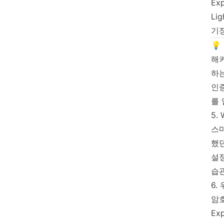
Ex
Li
기
💡
해
하는
인
를
5.
스마
했던
설
습관
6.
암
Ex