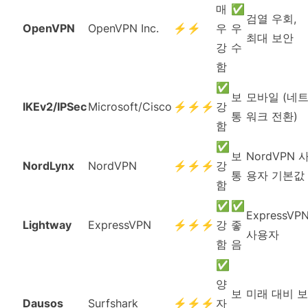
매
✅
검열 우회,
OpenVPN
OpenVPN Inc.
⚡⚡
우
우
최대 보안
강
수
함
✅
보
모바일 (네
IKEv2/IPSec
Microsoft/Cisco
⚡⚡⚡
강
통
워크 전환)
함
✅
보
NordVPN 
NordLynx
NordVPN
⚡⚡⚡
강
통
용자 기본값
함
✅
✅
ExpressVP
Lightway
ExpressVPN
⚡⚡⚡
강
좋
사용자
함
음
✅
양
보
미래 대비 보
Dausos
Surfshark
⚡⚡⚡
자