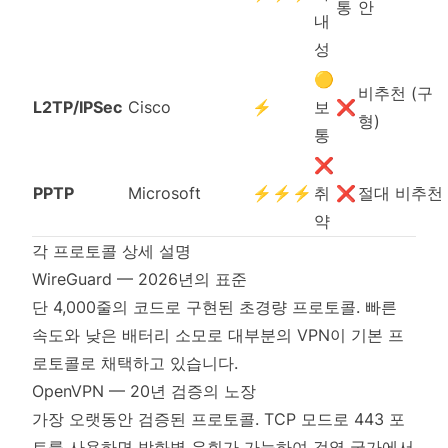
통
안
내
성
🟡
비추천 (구
L2TP/IPSec
Cisco
⚡
보
❌
형)
통
❌
PPTP
Microsoft
⚡⚡⚡
취
❌
절대 비추천
약
각 프로토콜 상세 설명
WireGuard — 2026년의 표준
단 4,000줄의 코드로 구현된 초경량 프로토콜. 빠른
속도와 낮은 배터리 소모로 대부분의 VPN이 기본 프
로토콜로 채택하고 있습니다.
OpenVPN — 20년 검증의 노장
가장 오랫동안 검증된 프로토콜. TCP 모드로 443 포
트를 사용하면 방화벽 우회가 가능하여 검열 국가에서