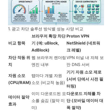
1. 광고 차단 솔루션 방식별 성능 사양 비교
브라우저 확장 차단
Proton VPN
비교 항목
기 (예: uBlock,
NetShield (네트워
AdBlock)
크 레벨)
차단 작동 위
웹 브라우저 렌더링
VPN 터널 내 자체 보
치
엔진 내부
안 DNS 서버
기기 자원 소모 제로
자원 소모
탭마다 개별 자원
(서버 단에서 사전 필
(CPU/RAM)
소모 (비교적 높음)
터링)
이미 다운로드된 요
다운로드 자체를 차
데이터 절약
소를 숨김 (절약 미
단 (모바일 데이터 대
효과
미)
폭 절약)