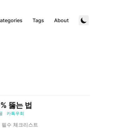
ategories
Tags
About
0% 뚫는 법
물
카톡우회
전 필수 체크리스트