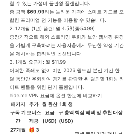
할 수 있는 가성비 끝판왕 플랜입니다.
총 금액
$69.99
라는 놀라운 가격에 스마트 가드를 포
함한 프리미엄 전 기능을 이용할 수 있습니다.
4.58
4.58
(
총
2. 12개월 (1년) 플랜: 월
54.99)
(총
중장기적으로 해외 스트리밍 우회와 보안 웹서핑 환경
을 가볍게 구축하려는 사용자층에게 무난한 약정 기간
을 제시하는 합리적인 옵션입니다.
3. 1개월 요금제: 월 $11.99
어떠한 족쇄도 없이 이번 2026 월드컵 본선 기간 한
달 동안만 우회하여 경기를 관람한 뒤 탈퇴할 1회성 라
이트 팬들을 위한 단기 플랜입니다.
hide.me VPN 요금제 옵션 한눈에 비교하기
패키지
추가
월 환산
1회 청
구독 기
보너스
요금
구 총액
핵심 혜택 및 추천 대상
간
제공
(USD)
(USD)
27개월
🎁 3