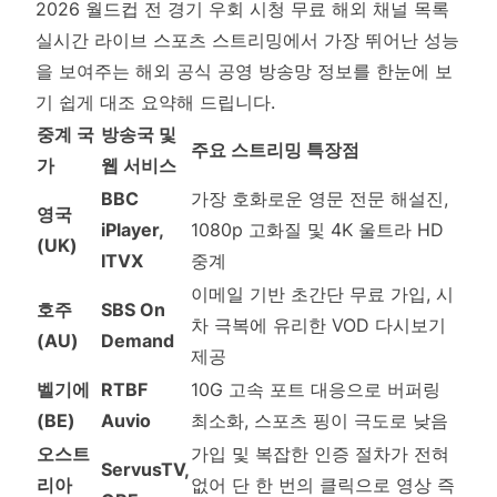
2026 월드컵 전 경기 우회 시청 무료 해외 채널 목록
실시간 라이브 스포츠 스트리밍에서 가장 뛰어난 성능
을 보여주는 해외 공식 공영 방송망 정보를 한눈에 보
기 쉽게 대조 요약해 드립니다.
중계 국
방송국 및
주요 스트리밍 특장점
가
웹 서비스
BBC
가장 호화로운 영문 전문 해설진,
영국
iPlayer,
1080p 고화질 및 4K 울트라 HD
(UK)
ITVX
중계
이메일 기반 초간단 무료 가입, 시
호주
SBS On
차 극복에 유리한 VOD 다시보기
(AU)
Demand
제공
벨기에
RTBF
10G 고속 포트 대응으로 버퍼링
(BE)
Auvio
최소화, 스포츠 핑이 극도로 낮음
오스트
가입 및 복잡한 인증 절차가 전혀
ServusTV,
리아
없어 단 한 번의 클릭으로 영상 즉