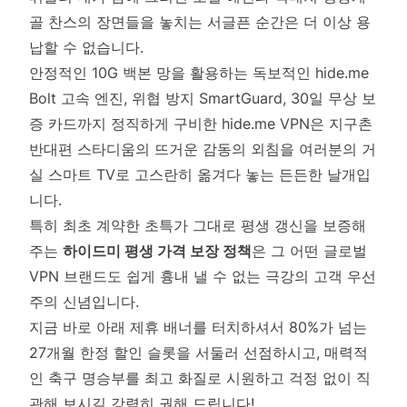
골 찬스의 장면들을 놓치는 서글픈 순간은 더 이상 용
납할 수 없습니다.
안정적인 10G 백본 망을 활용하는 독보적인 hide.me
Bolt 고속 엔진, 위협 방지 SmartGuard, 30일 무상 보
증 카드까지 정직하게 구비한 hide.me VPN은 지구촌
반대편 스타디움의 뜨거운 감동의 외침을 여러분의 거
실 스마트 TV로 고스란히 옮겨다 놓는 든든한 날개입
니다.
특히 최초 계약한 초특가 그대로 평생 갱신을 보증해
주는
하이드미 평생 가격 보장 정책
은 그 어떤 글로벌
VPN 브랜드도 쉽게 흉내 낼 수 없는 극강의 고객 우선
주의 신념입니다.
지금 바로 아래 제휴 배너를 터치하셔서 80%가 넘는
27개월 한정 할인 슬롯을 서둘러 선점하시고, 매력적
인 축구 명승부를 최고 화질로 시원하고 걱정 없이 직
관해 보시길 강력히 권해 드립니다!