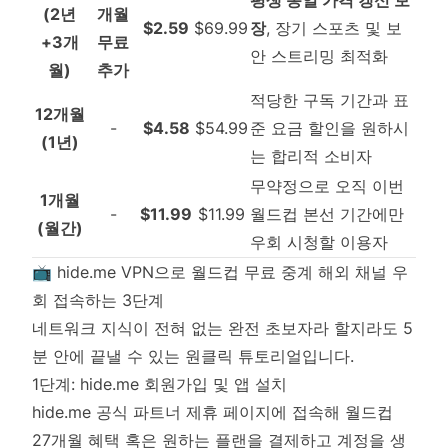
평생 동일 가격 갱신 보
(2년
개월
$2.59
$69.99
장
, 장기 스포츠 및 보
+3개
무료
안 스트리밍 최적화
월)
추가
적당한 구독 기간과 표
12개월
-
$4.58
$54.99
준 요금 할인을 원하시
(1년)
는 합리적 소비자
무약정으로 오직 이번
1개월
-
$11.99
$11.99
월드컵 본선 기간에만
(월간)
우회 시청할 이용자
📺 hide.me VPN으로 월드컵 무료 중계 해외 채널 우
회 접속하는 3단계
네트워크 지식이 전혀 없는 완전 초보자라 할지라도 5
분 안에 끝낼 수 있는 원클릭 튜토리얼입니다.
1단계: hide.me 회원가입 및 앱 설치
hide.me 공식 파트너 제휴 페이지
에 접속해 월드컵
27개월 혜택 혹은 원하는 플랜을 결제하고 계정을 생