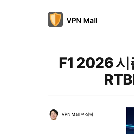
VPN Mall
Published on
F1 2026
RT
Authors
Name
VPN Mall 편집팀
Twitter