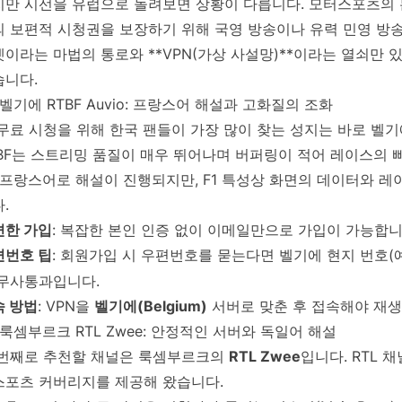
지만 시선을 유럽으로 돌려보면 상황이 다릅니다. 모터스포츠의
 보편적 시청권을 보장하기 위해 국영 방송이나 유력 민영 방송
이라는 마법의 통로와 **VPN(가상 사설망)**이라는 열쇠만 
습니다.
🇪 벨기에 RTBF Auvio: 프랑스어 해설과 고화질의 조화
 무료 시청을 위해 한국 팬들이 가장 많이 찾는 성지는 바로 벨
BF는 스트리밍 품질이 매우 뛰어나며 버퍼링이 적어 레이스의 
 프랑스어로 해설이 진행되지만, F1 특성상 화면의 데이터와 
.
편한 가입
: 복잡한 본인 인증 없이 이메일만으로 가입이 가능합니
편번호 팁
: 회원가입 시 우편번호를 묻는다면 벨기에 현지 번호(
 무사통과입니다.
속 방법
: VPN을
벨기에(Belgium)
서버로 맞춘 후 접속해야 재생
🇺 룩셈부르크 RTL Zwee: 안정적인 서버와 독일어 해설
 번째로 추천할 채널은 룩셈부르크의
RTL Zwee
입니다. RTL 
스포츠 커버리지를 제공해 왔습니다.