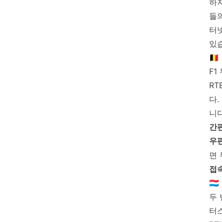
하
들의
터넷
있
🇧
F1
RT
다.
니다
간
우
면
접
🇱
두
터