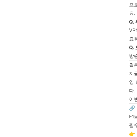
프로
요.
Q.
VP
요한
Q.
방
결론
지금
영 
다.
이번
🔗
F1
필
👉