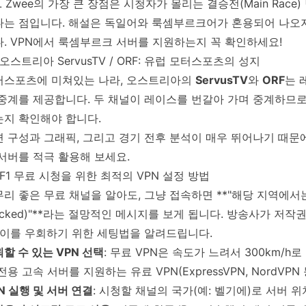
L Zwee의 가장 큰 장점은 시청자가 몰리는 결승전(Main Ra
다는 점입니다. 해설은 독일어와 룩셈부르크어가 혼용되어 나오
. VPN에서 룩셈부르크 서버를 지원하는지 꼭 확인하세요!
🇹 오스트리아 ServusTV / ORF: 유럽 모터스포츠의 성지
터스포츠에 미쳐있는 나라, 오스트리아의
ServusTV
와
ORF
는 
 중계를 제공합니다. 두 채널이 레이스를 번갈아 가며 중계하므로
는지 확인해야 합니다.
면 구성과 그래픽, 그리고 경기 전후 분석이 매우 뛰어나기 때
서버를 적극 활용해 보세요.
 F1 무료 시청을 위한 최적의 VPN 설정 방법
리 좋은 무료 채널을 알아도, 그냥 접속하면 **"해당 지역에서는
ocked)"**라는 절망적인 메시지를 보게 됩니다. 방송사가 저
 이를 우회하기 위한 세팅법을 알려드립니다.
할 수 있는 VPN 선택
: 무료 VPN은 속도가 느려서 300km/h
전용 고속 서버를 지원하는 유료 VPN(ExpressVPN, NordVP
N 실행 및 서버 연결
: 시청할 채널의 국가(예: 벨기에)로 서버 