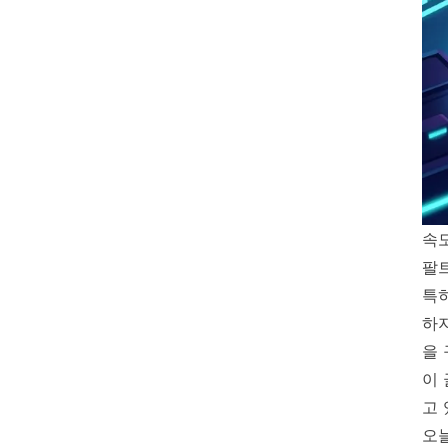
속
팔
특
하
을
이
고 
오늘