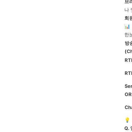
브
나 
회원
📊
한
방
(C
RT
RT
Se
OR
Ch
💡
Q.