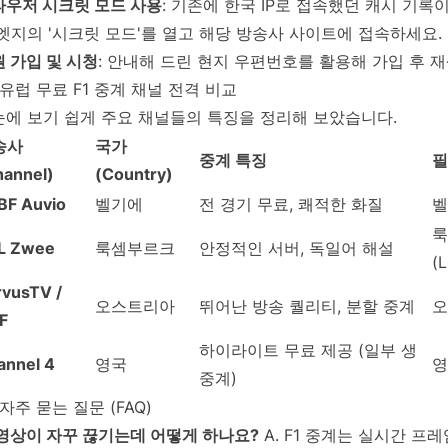
라우저 시크릿 모드 사용
: 기존에 한국 IP로 접속했던 캐시 기
엣지의 '시크릿 모드'를 열고 해당 방송사 사이트에 접속하세요.
 가입 및 시청
: 안내해 드린 현지 우편번호를 활용해 가입 후 
 유럽 무료 F1 중계 채널 전격 비교
눈에 보기 쉽게 주요 채널들의 특징을 정리해 보았습니다.
송사
국가
중계 특징
필
hannel)
(Country)
BF Auvio
벨기에
전 경기 무료, 쾌적한 화질
벨
룩
L Zwee
룩셈부르크
안정적인 서버, 독일어 해설
(
rvusTV /
오스트리아
뛰어난 방송 퀄리티, 분할 중계
오
F
하이라이트 무료 제공 (일부 생
annel 4
영국
영
중계)
 자주 묻는 질문 (FAQ)
 영상이 자꾸 끊기는데 어떻게 하나요?
A. F1 중계는 실시간 프