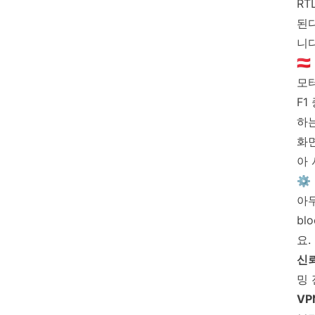
RT
된
니다
🇦
모
F1
하
화
아 
⚙️
아무
bl
요.
신뢰
밍 
VP