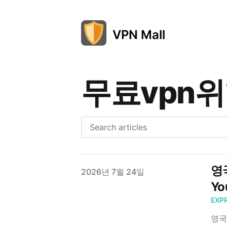
VPN Mall
무료vpn
영국
Published on
2026년 7월 24일
Yo
EXP
영국