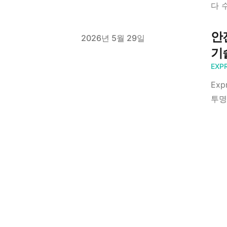
다 
안
Published on
2026년 5월 29일
기
EXP
Exp
투명