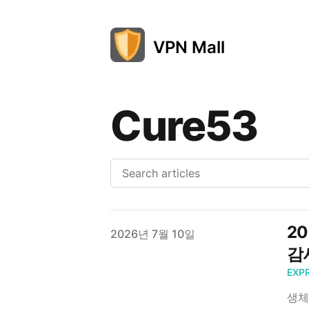
VPN Mall
Cure53
2
Published on
2026년 7월 10일
감
EXP
생체